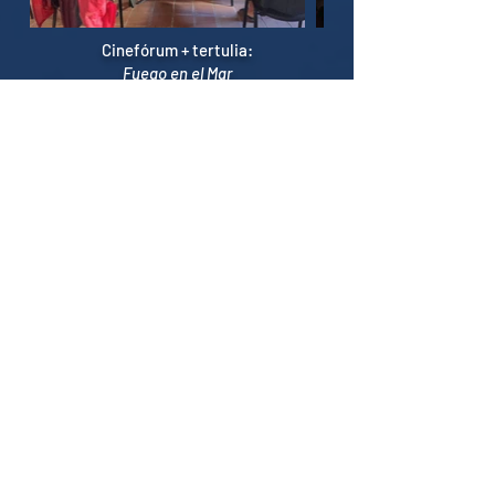
Cinefórum + tertulia:
Fuego en el Mar
Exposición itinerante
San Sebastián