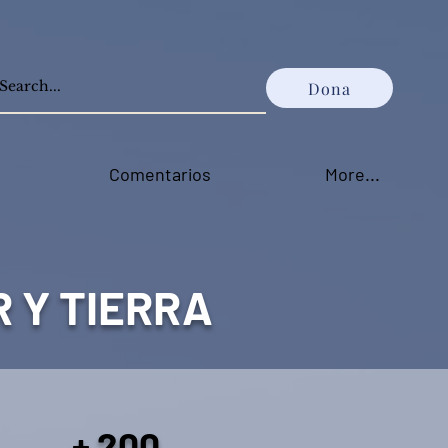
Dona
Comentarios
More...
R Y TIERRA
+ 200