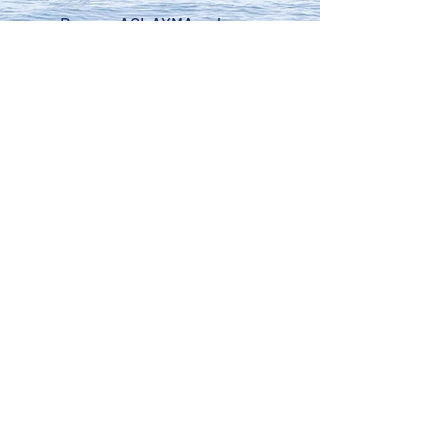
Donar a AGLAYMA es hacer un
regalo a nuestras islas y a
nuestro planeta. Tu ayuda es
muy valiosa para continuar con
nuestras acciones diarias.
DONA HOY
CONTACTO
: (+34)
621 21 65 83
EMAIL
:
aglaymaecologica@gmail.com
SÍGUENOS: