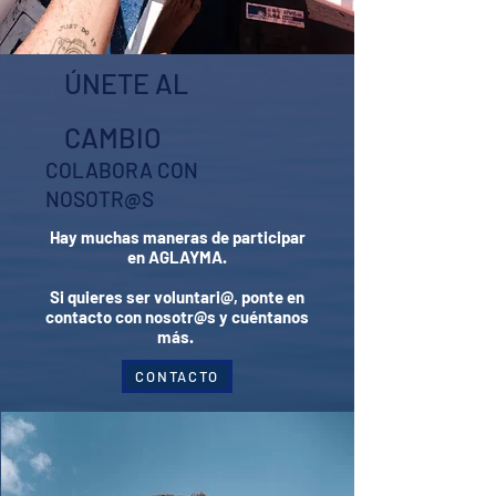
ÚNETE AL
CAMBIO
COLABORA CON
NOSOTR@S
Hay muchas maneras de participar
en AGLAYMA.
Si quieres ser voluntari@, ponte en
contacto con nosotr@s y cuéntanos
más
.
CONTACTO